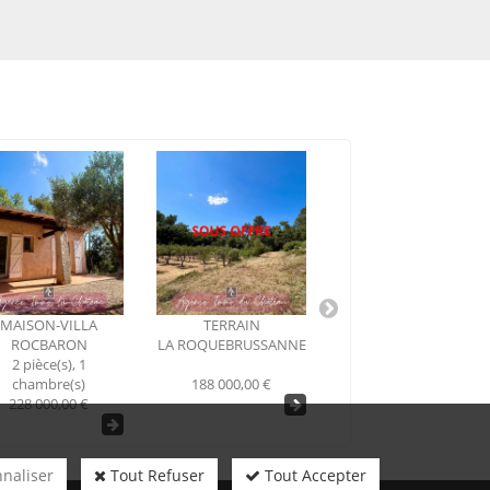
TERRAIN
MAISON-VILLA
APPARTEMENT
 ROQUEBRUSSANNE
ROCBARON
SOLLIÈS-PONT
7 pièce(s), 4
3 pièce(s), 2
188 000,00 €
chambre(s)
chambre(s)
499 000,00 €
263 000,00 €
naliser
Tout Refuser
Tout Accepter