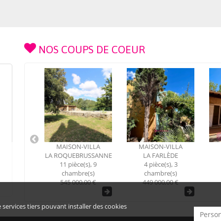
NOS COUPS DE COEUR
VILLA
MAISON-VILLA
MAISON-VILLA
RUSSANNE
LA FARLÈDE
ROCBARON
LA
(s), 9
4 pièce(s), 3
2 pièce(s), 1
e(s)
chambre(s)
chambre(s)
,00 €
449 000,00 €
228 000,00 €
 services tiers pouvant installer des cookies
Person