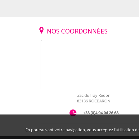
NOS COORDONNÉES
MAISON-
Zac du fray Redon
LA ROQUEB
83136
ROCBARON
11 pièce
chambr
+33 (0)4 94 04 26 68
545 000
En poursuivant votre navigation, vous acceptez l'utilisation de