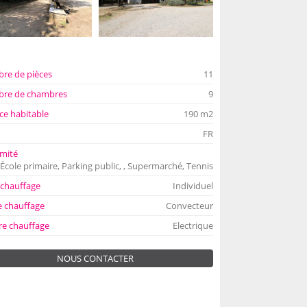
re de pièces
11
re de chambres
9
ce habitable
190 m2
FR
mité
 École primaire, Parking public, , Supermarché, Tennis
 chauffage
Individuel
 chauffage
Convecteur
re chauffage
Electrique
NOUS CONTACTER