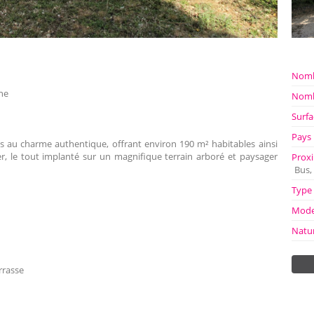
Nomb
nne
Nomb
Surfa
Pays
s au charme authentique, offrant environ 190 m² habitables ainsi
, le tout implanté sur un magnifique terrain arboré et paysager
Proxi
Bus,
Type
Mode
Natu
rrasse