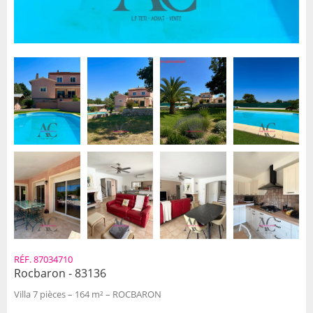
RÉF. 87034710
Rocbaron - 83136
Villa 7 pièces – 164 m² – ROCBARON