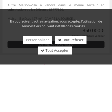
Autre Maison-Villa à vendre dans le même secteur en
substitution de la référence 85777329.
Maison 5 pièces 127 m² - CAMPS LA SOURCE...
En poursuivant votre navigation, vous acceptez l'utilisation de
services tiers pouvant installer des cookies
350 000 €
honoraires charge vendeur
Personnaliser
Tout Refuser
DÉTAIL MAISON-VILLA
Tout Accepter
NOS COORDONNÉES