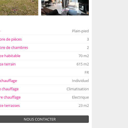
e
Plain-pied
re de pièces
3
re de chambres
2
ce habitable
70 m2
ce terrain
615 m2
FR
 chauffage
Individuel
 chauffage
Climatisation
re chauffage
Electrique
ce terrasses
23 m2
NOUS CONTACTER