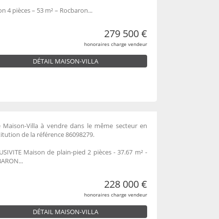
n 4 pièces – 53 m² – Rocbaron...
279 500 €
honoraires charge vendeur
DÉTAIL MAISON-VILLA
e Maison-Villa à vendre dans le même secteur en
itution de la référence 86098279.
SIVITE Maison de plain-pied 2 pièces - 37.67 m² -
ARON...
228 000 €
honoraires charge vendeur
DÉTAIL MAISON-VILLA