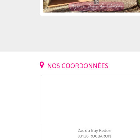
NOS COORDONNÉES
MAISON-
Zac du fray Redon
LA ROQUEB
83136
ROCBARON
11 pièce