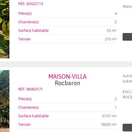
RÉF. 82922113
Maiso
Pièce(s)
4
Chambre(s)
2
Surface habitable
53 m²
Terrain
270 m²
MAISON-VILLA
Autr
subst
Rocbaron
RÉF. 86063171
EXCLU
ROCB
Pièce(s)
2
Chambre(s)
1
Surface habitable
37.67 m²
Terrain
18000 m²