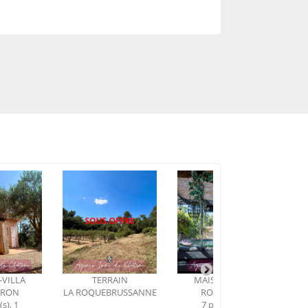
TERRAIN
MAISON-VILLA
APPARTEMENT
 ROQUEBRUSSANNE
ROCBARON
SOLLIÈS-PONT
7 pièce(s), 4
3 pièce(s), 2