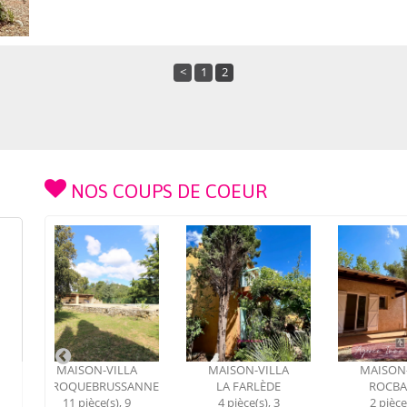
<
1
2
NOS COUPS DE COEUR
VILLA
MAISON-VILLA
MAISON-VILLA
RUSSANNE
LA FARLÈDE
ROCBARON
LA
(s), 9
4 pièce(s), 3
2 pièce(s), 1